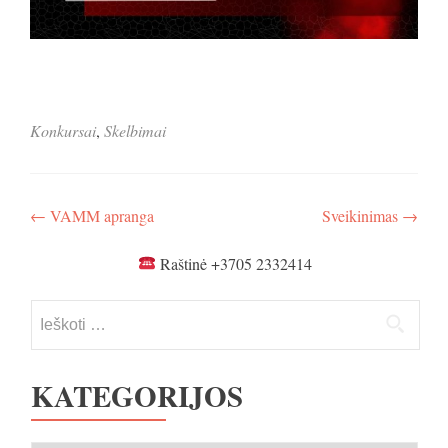
Konkursai
,
Skelbimai
Navigacija
←
VAMM apranga
Sveikinimas
→
tarp
Raštinė +3705 2332414
įrašų
Ieškoti:
KATEGORIJOS