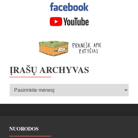
ĮRAŠŲ ARCHYVAS
Įrašų
archyvas
NUORODOS