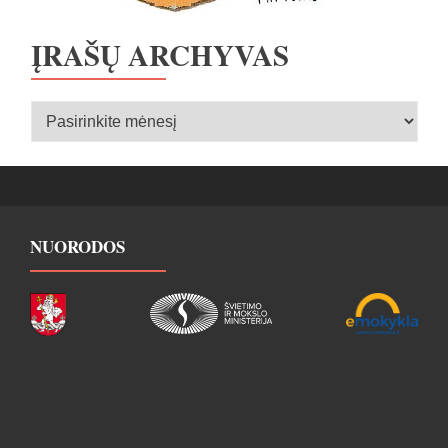
ĮRAŠŲ ARCHYVAS
Įrašų
archyvas
NUORODOS