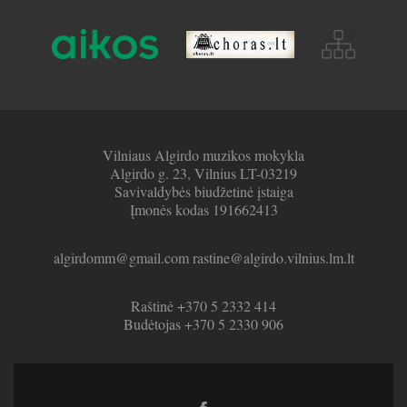
Vilniaus Algirdo muzikos mokykla
Algirdo g. 23, Vilnius LT-03219
Savivaldybės biudžetinė įstaiga
Įmonės kodas 191662413
algirdomm@gmail.com rastine@algirdo.vilnius.lm.lt
Raštinė +370 5 2332 414
Budėtojas +370 5 2330 906
Facebook