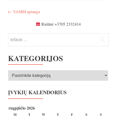
Navigacija
←
VAMM apranga
tarp
Raštinė +3705 2332414
įrašų
Ieškoti:
KATEGORIJOS
Kategorijos
ĮVYKIŲ KALENDORIUS
rugpjūčio 2026
PIRMADIENIS
ANTRADIENIS
TREČIADIENIS
KETVIRTADIENIS
PENKTADIENIS
ŠEŠTADIENIS
SEKMA
M
T
W
T
F
S
S