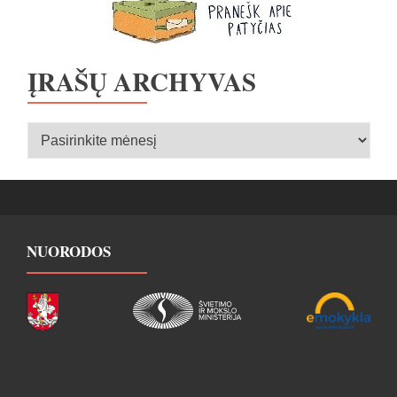
ĮRAŠŲ ARCHYVAS
Įrašų
archyvas
NUORODOS