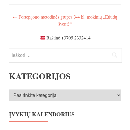
Navigacija
←
Fortepijono metodinės grupės 3-4 kl. mokinių „Etiudų
šventė“
tarp
įrašų
Raštinė +3705 2332414
Ieškoti:
KATEGORIJOS
Kategorijos
ĮVYKIŲ KALENDORIUS