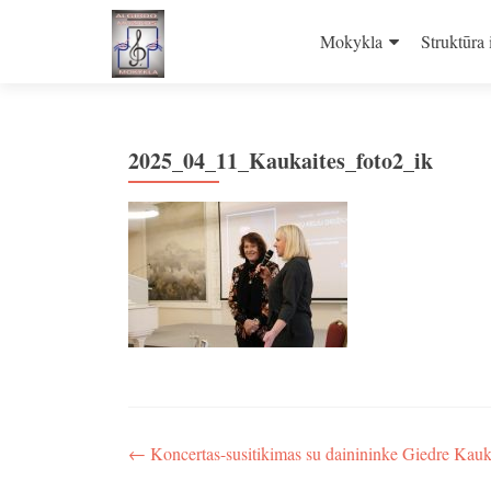
Skip
to
Mokykla
Struktūra 
content
2025_04_11_Kaukaites_foto2_ik
Navigacija
←
Koncertas-susitikimas su dainininke Giedre Kauk