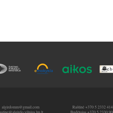
algirdomm@gmail.com
Raštinė +370 5 2332 414
astine@algirdo.vilnius.lm.lt
Budėtojas +370 5 2330 90