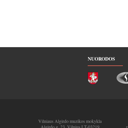
NUORODOS
Vilniaus Algirdo muzikos mokykla
Algirdo g. 23, Vilnius LT-03219
r