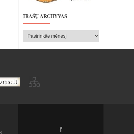
ĮRAŠŲ ARCHYVAS
Įrašų
archyvas
Facebook
6