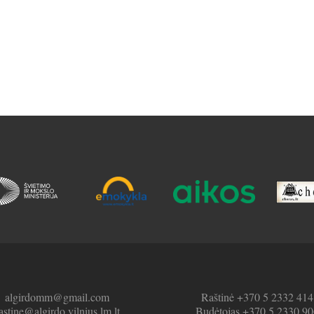
algirdomm@gmail.com
Raštinė +370 5 2332 414
astine@algirdo.vilnius.lm.lt
Budėtojas +370 5 2330 90