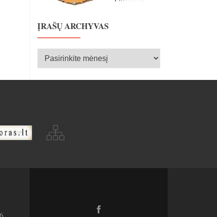
ĮRAŠŲ ARCHYVAS
Įrašų
archyvas
Facebook
6