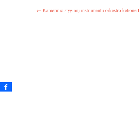
Navigacija
←
Kamerinio styginių instrumentų orkestro kelionė L
tarp
įrašų