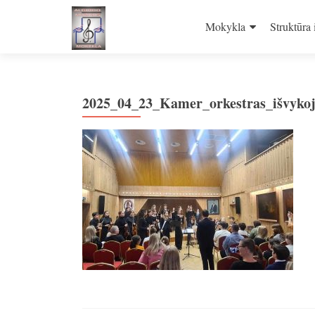
Skip
to
Mokykla
Struktūra 
content
2025_04_23_Kamer_orkestras_išvyko