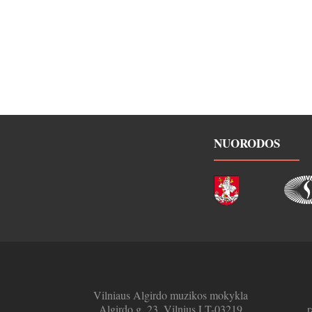
NUORODOS
Vilniaus Algirdo muzikos mokykla
Algirdo g. 23, Vilnius LT-03219
r