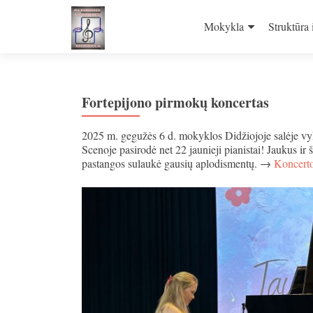
Skip
to
Mokykla
Struktūra 
content
Fortepijono pirmokų koncertas
2025 m. gegužės 6 d. mokyklos Didžiojoje salėje v
Scenoje pasirodė net 22 jaunieji pianistai! Jaukus ir 
pastangos sulaukė gausių aplodismentų. →
Koncerto