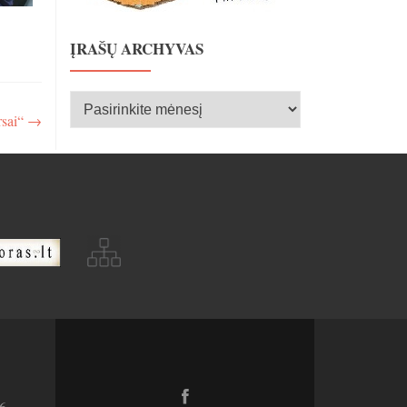
ĮRAŠŲ ARCHYVAS
Įrašų
rsai“
→
archyvas
Facebook
6