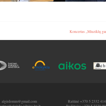
Koncertas „Miuziklų ga
algirdomm@gmail.com
Raštinė +370 5 2332 414
astine@algirdo.vilnius.lm.lt
Budėtojas +370 5 2330 90