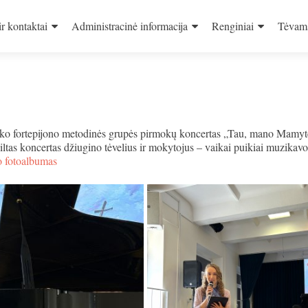
ir kontaktai
Administracinė informacija
Renginiai
Tėvam
yko fortepijono metodinės grupės pirmokų koncertas „Tau, mano Mamyt
šiltas koncertas džiugino tėvelius ir mokytojus – vaikai puikiai muzikavo
 fotoalbumas