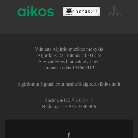
Vilniaus Algirdo muzikos mokykla
Algirdo g. 23, Vilnius LT-03219
Savivaldybės biudžetinė įstaiga
Įmonės kodas 191662413
algirdomm@gmail.com rastine@algirdo.vilnius.lm.lt
Raštinė +370 5 2332 414
Budėtojas +370 5 2330 906
Facebook