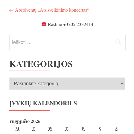
Navigacija
←
Absolventų „Atsisveikinimo koncertas“
tarp
Raštinė +3705 2332414
įrašų
Ieškoti:
KATEGORIJOS
Kategorijos
ĮVYKIŲ KALENDORIUS
rugpjūčio 2026
PIRMADIENIS
ANTRADIENIS
TREČIADIENIS
KETVIRTADIENIS
PENKTADIENIS
ŠEŠTADIENIS
SEKMA
M
T
W
T
F
S
S