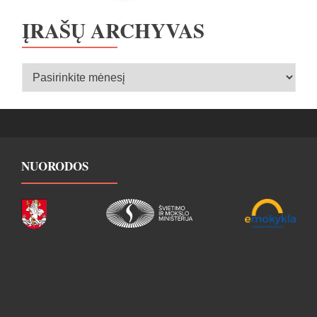
ĮRAŠŲ ARCHYVAS
Įrašų
archyvas
NUORODOS