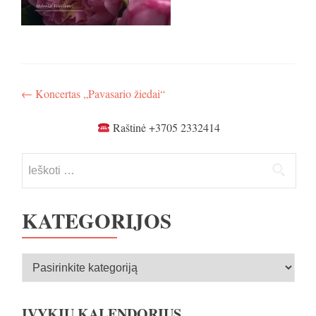
Navigacija
←
Koncertas „Pavasario žiedai“
tarp
Raštinė +3705 2332414
įrašų
Ieškoti:
KATEGORIJOS
Kategorijos
ĮVYKIŲ KALENDORIUS