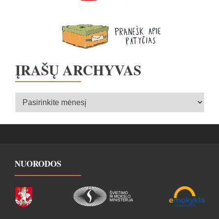
ĮRAŠŲ ARCHYVAS
Įrašų
archyvas
NUORODOS