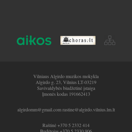
Vilniaus Algirdo muzikos mokykla
Algirdo g. 23, Vilnius LT-03219
Savivaldybės biudžetinė įstaiga
Įmonės kodas 191662413
algirdomm@gmail.com rastine@algirdo.vilnius.lm.lt
Raštinė +370 5 2332 414
Budėtojas +370 5 2330 906