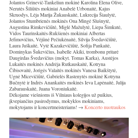
Jolantos Grinevič-Tankeliun mokinė Karolina Elena Olive,
Nerutės Šiliūtės mokiniai Anabelė Urbonaitė, Kajus
Skruodys, Lėja Marija Žukauskaitė, Lukrecija Šiaulytė,
Jolantos Stumbrienės mokinės Ona Mingė Slušnytė,
Augustina Rimkevičiūtė, Miglė Mažulytė, Liepa Šimkutė,
Vidos Taurinskaitės-Rukšienės mokiniai Albertas
Jefimovičius, Vėjūnė Pečiukėnaitė, Silvija Švedavičiūtė,
Laura Juškaitė, Vytė Kazakevičiūtė, Sofija Pankaitė,
Dominykas Šukevičius, Isabelle Akiki, trombonu pritarė
Daugirdas Švedavičius (mokyt. Tomas Karka), Austėjos
Lukaitės mokinės Andrėja Rutkauskaitė, Kotryna
Čibisovaitė, Jorigės Valaitės mokinės Vanesa Baikštytė,
Ugnė Micevičiūtė, Gabrielės Rastenytės mokinė Kotryna
Bučnytė ir Indrės Anankaitės mokinės Ieva Lapėnaitė, Julija
Zabarauskaitė, Juana Voroniukaitė.
Dėkojame viešnioms iš Vilniaus kolegijos už puikius,
įkvepiančius pasirodymus, mokyklos mokiniams,
mokytojams ir koncertmeisteriams! →
Koncerto nuotraukos