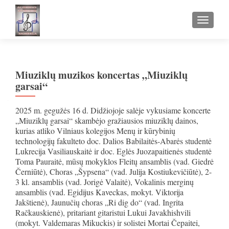
TOGGLE
Miuziklų muzikos koncertas „Miuziklų
garsai“
2025 m. gegužės 16 d. Didžiojoje salėje vykusiame koncerte
„Miuziklų garsai“ skambėjo gražiausios miuziklų dainos,
kurias atliko Vilniaus kolegijos Menų ir kūrybinių
technologijų fakulteto doc. Dalios Babilaitės-Abarės studentė
Lukrecija Vasiliauskaitė ir doc. Eglės Juozapaitienės studentė
Toma Pauraitė, mūsų mokyklos Fleitų ansamblis (vad. Giedrė
Černiūtė), Choras „Šypsena“ (vad. Julija Kostiukevičiūtė), 2-
3 kl. ansamblis (vad. Jorigė Valaitė), Vokalinis merginų
ansamblis (vad. Egidijus Kaveckas, mokyt. Viktorija
Jakštienė), Jaunučių choras „Ri dig do“ (vad. Ingrita
Račkauskienė), pritariant gitaristui Lukui Javakhishvili
(mokyt. Valdemaras Mikuckis) ir solistei Mortai Čepaitei,