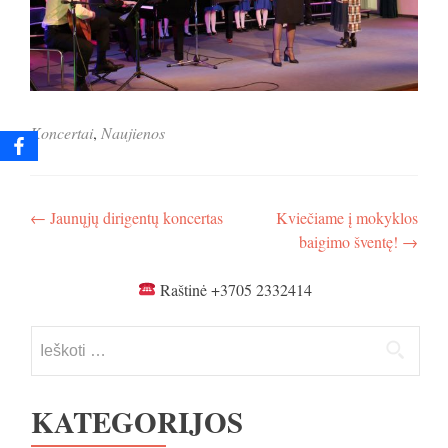
Koncertai
,
Naujienos
Navigacija
←
Jaunųjų dirigentų koncertas
Kviečiame į mokyklos
baigimo šventę!
→
tarp
įrašų
Raštinė +3705 2332414
Ieškoti:
KATEGORIJOS