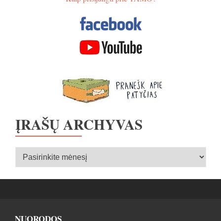
ĮRAŠŲ ARCHYVAS
Įrašų
archyvas
NUORODOS