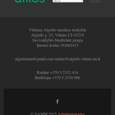
Vilniaus Algirdo muzikos mokykla
Algirdo g. 23, Vilnius LT-03219
Savivaldybės biudžetinė įstaiga
Įmonės kodas 191662413
algirdomm@gmail.com rastine@algirdo.vilnius.lm.lt
Raštinė +370 5 2332 414
Budėtojas +370 5 2330 906
Facebook
link
© VAMM 2025
Administratorius