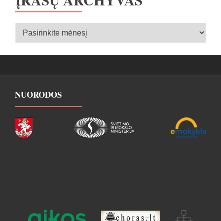
Įrašų
archyvas
NUORODOS