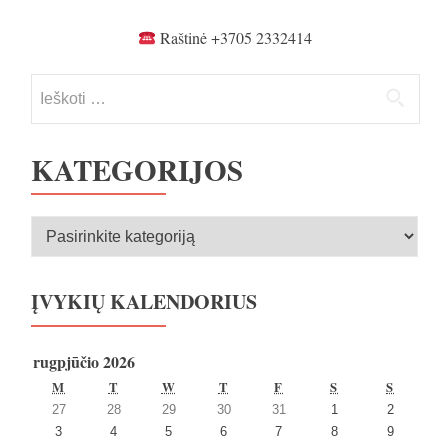
tarp
įrašų
Raštinė +3705 2332414
Ieškoti:
KATEGORIJOS
Kategorijos
ĮVYKIŲ KALENDORIUS
rugpjūčio 2026
PIRMADIENIS
ANTRADIENIS
TREČIADIENIS
KETVIRTADIENIS
PENKTADIENIS
ŠEŠTADIENIS
SEKMA
M
T
W
T
F
S
S
2026
2026
2026
2026
2026
2026
2026
27
28
29
30
31
1
2
27
28
29
30
31
1
2
2026
2026
2026
2026
2026
2026
2026
3
4
5
6
7
8
9
liepos
liepos
liepos
liepos
liepos
rugpjūčio
rugpjūčio
3
4
5
6
7
8
9