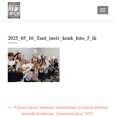
TOGGLE
2025_05_16_Taut_instr_konk_foto_5_ik
Navigacija
←
Vilniaus miesto tautiniais instrumentais grojančių mokinių
festivalis-konkursas „Gražiausia pjesė 2025“