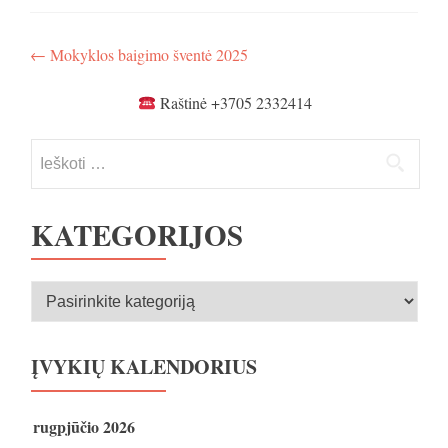
Navigacija
←
Mokyklos baigimo šventė 2025
tarp
Raštinė +3705 2332414
įrašų
Ieškoti:
KATEGORIJOS
Kategorijos
ĮVYKIŲ KALENDORIUS
rugpjūčio 2026