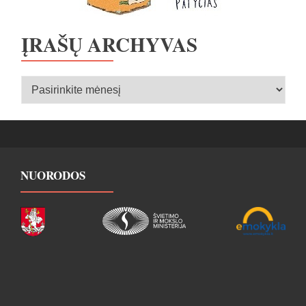
ĮRAŠŲ ARCHYVAS
Įrašų
archyvas
NUORODOS