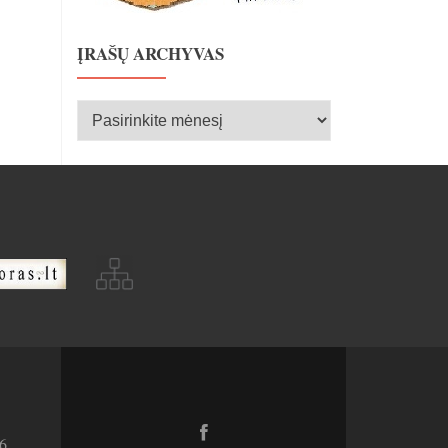
ĮRAŠŲ ARCHYVAS
Įrašų
archyvas
Facebook
6