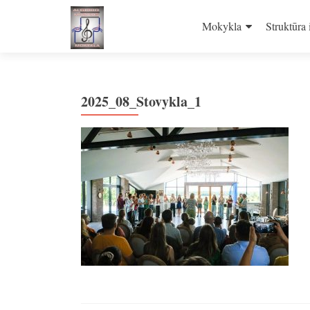
Skip
to
Mokykla
Struktūra 
content
2025_08_Stovykla_1