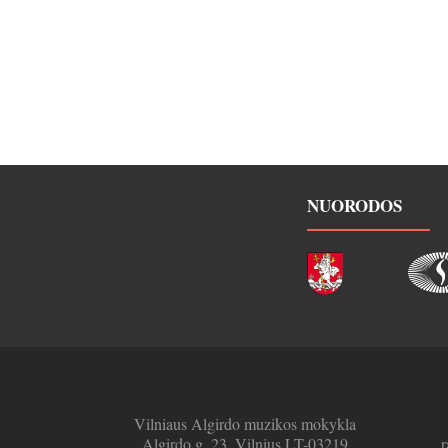
NUORODOS
Vilniaus Algirdo muzikos mokykla
Algirdo g. 23, Vilnius LT-03219
r