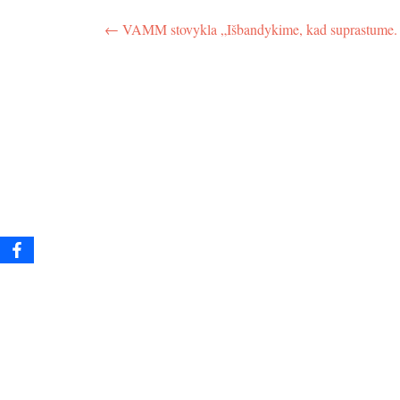
Navigacija
←
VAMM stovykla „Išbandykime, kad suprastume. 
tarp
įrašų