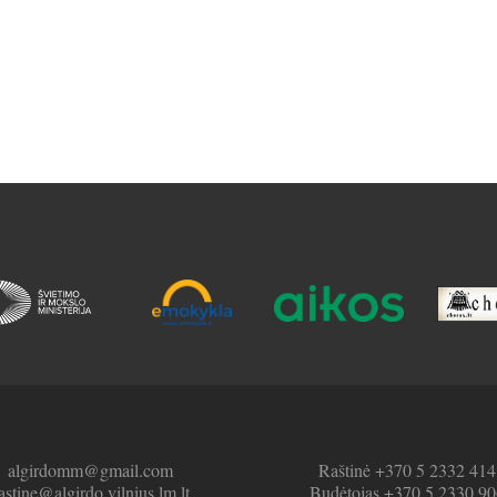
algirdomm@gmail.com
Raštinė +370 5 2332 414
astine@algirdo.vilnius.lm.lt
Budėtojas +370 5 2330 90