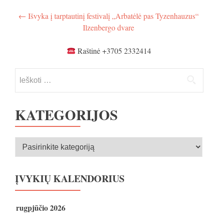
Navigacija
←
Išvyka į tarptautinį festivalį „Arbatėlė pas Tyzenhauzus“
Ilzenbergo dvare
tarp
įrašų
Raštinė +3705 2332414
Ieškoti:
KATEGORIJOS
Kategorijos
ĮVYKIŲ KALENDORIUS
rugpjūčio 2026