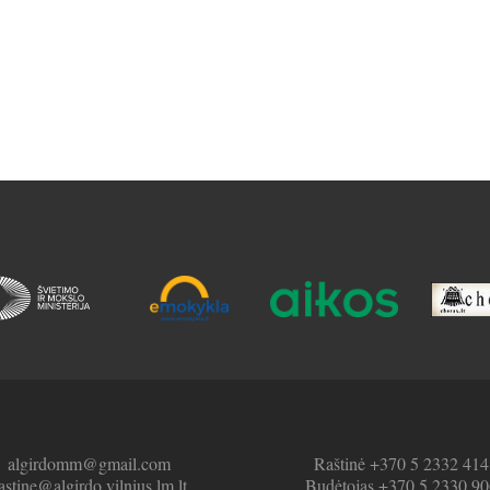
algirdomm@gmail.com
Raštinė +370 5 2332 414
astine@algirdo.vilnius.lm.lt
Budėtojas +370 5 2330 90