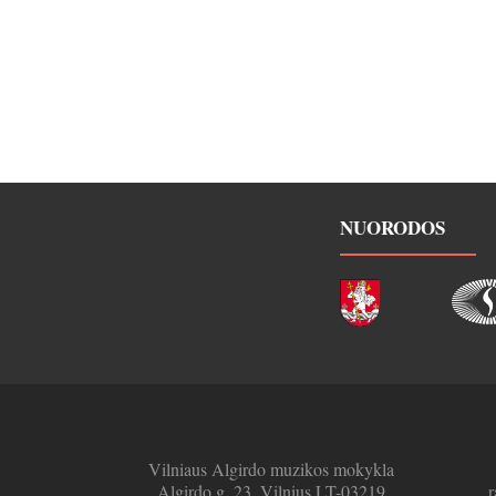
NUORODOS
Vilniaus Algirdo muzikos mokykla
Algirdo g. 23, Vilnius LT-03219
r