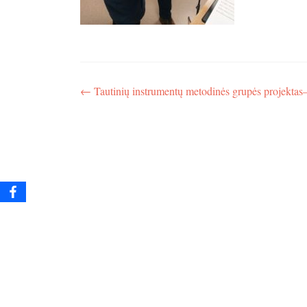
Navigacija
←
Tautinių instrumentų metodinės grupės projektas
tarp
įrašų