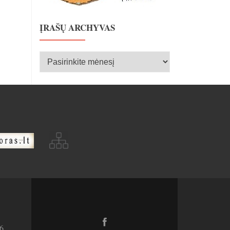
ĮRAŠŲ ARCHYVAS
Įrašų
archyvas
Facebook
6