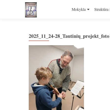
Skip
to
Mokykla
Struktūra 
content
2025_11_24-28_Tautinių_projekt_foto