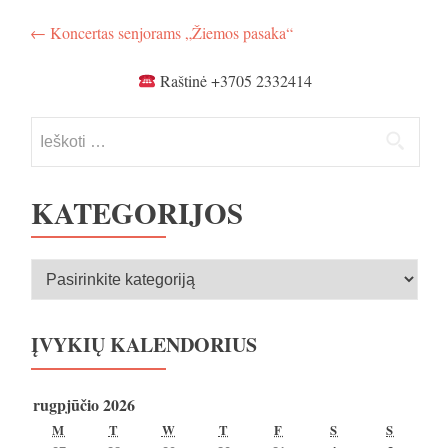
Navigacija
←
Koncertas senjorams „Žiemos pasaka“
tarp
Raštinė +3705 2332414
įrašų
Ieškoti:
KATEGORIJOS
Kategorijos
ĮVYKIŲ KALENDORIUS
rugpjūčio 2026
PIRMADIENIS
ANTRADIENIS
TREČIADIENIS
KETVIRTADIENIS
PENKTADIENIS
ŠEŠTADIENIS
SEKMA
M
T
W
T
F
S
S