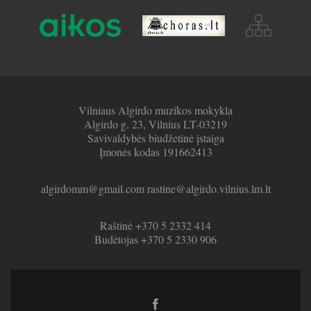
Vilniaus Algirdo muzikos mokykla
Algirdo g. 23, Vilnius LT-03219
Savivaldybės biudžetinė įstaiga
Įmonės kodas 191662413
algirdomm@gmail.com rastine@algirdo.vilnius.lm.lt
Raštinė +370 5 2332 414
Budėtojas +370 5 2330 906
Facebook