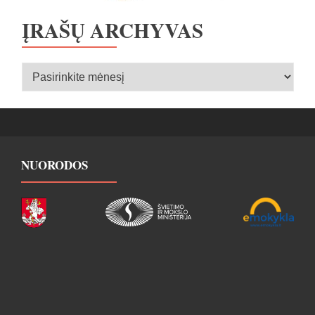
ĮRAŠŲ ARCHYVAS
Įrašų
archyvas
NUORODOS