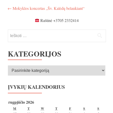
Navigacija
←
Mokyklos koncertas „Šv. Kalėdų belaukiant“
tarp
Raštinė +3705 2332414
įrašų
Ieškoti:
KATEGORIJOS
Kategorijos
ĮVYKIŲ KALENDORIUS
rugpjūčio 2026
PIRMADIENIS
ANTRADIENIS
TREČIADIENIS
KETVIRTADIENIS
PENKTADIENIS
ŠEŠTADIENIS
SEKMA
M
T
W
T
F
S
S