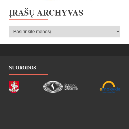
ĮRAŠŲ ARCHYVAS
Įrašų
archyvas
NUORODOS