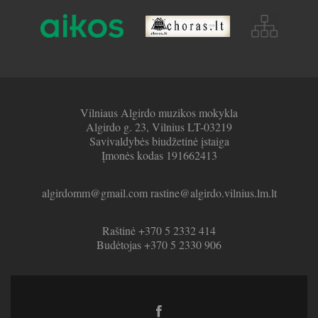
Vilniaus Algirdo muzikos mokykla
Algirdo g. 23, Vilnius LT-03219
Savivaldybės biudžetinė įstaiga
Įmonės kodas 191662413
algirdomm@gmail.com rastine@algirdo.vilnius.lm.lt
Raštinė +370 5 2332 414
Budėtojas +370 5 2330 906
Facebook