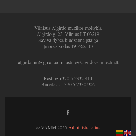
Vilniaus Algirdo muzikos mokykla
Algirdo g. 23, Vilnius LT-03219
Savivaldybės biudžetinė įstaiga
Įmonės kodas 191662413
algirdomm@gmail.com rastine@algirdo.vilnius.lm.lt
Raštinė +370 5 2332 414
Budėtojas +370 5 2330 906
Facebook
link
© VAMM 2025
Administratorius