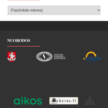
Įrašų
archyvas
NUORODOS