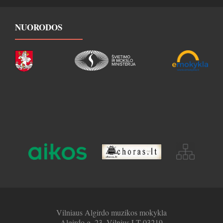
NUORODOS
Vilniaus Algirdo muzikos mokykla
Algirdo g. 23, Vilnius LT-03219