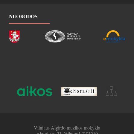
NUORODOS
Vilniaus Algirdo muzikos mokykla
Algirdo g. 23, Vilnius LT-03219