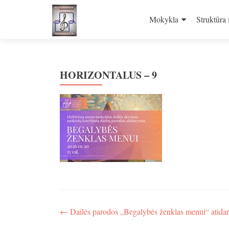
Skip
to
Mokykla
Struktūra 
content
HORIZONTALUS – 9
Navigacija
←
Dailės parodos „Begalybės ženklas menui“ atida