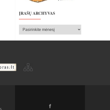
ĮRAŠŲ ARCHYVAS
Įrašų
archyvas
Facebook
6