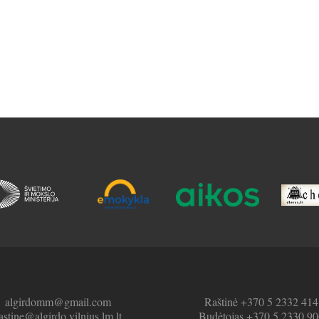
algirdomm@gmail.com
Raštinė +370 5 2332 414
astine@algirdo.vilnius.lm.lt
Budėtojas +370 5 2330 90