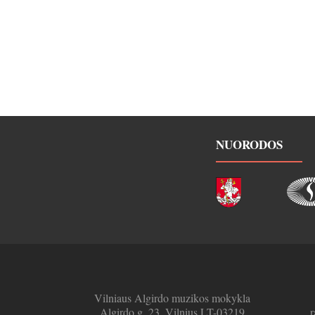
NUORODOS
Vilniaus Algirdo muzikos mokykla
Algirdo g. 23, Vilnius LT-03219
r