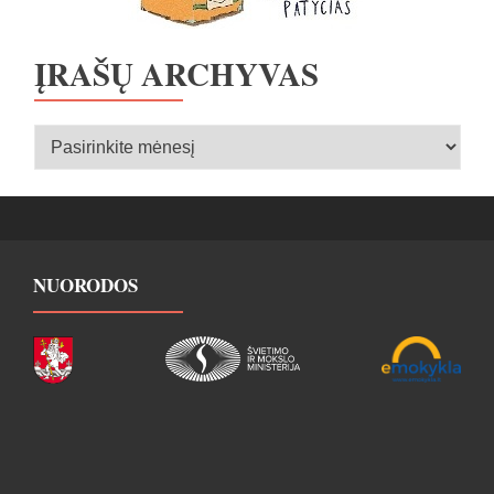
ĮRAŠŲ ARCHYVAS
Įrašų
archyvas
NUORODOS