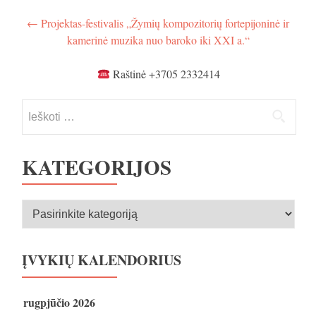
Navigacija
←
Projektas-festivalis „Žymių kompozitorių fortepijoninė ir
kamerinė muzika nuo baroko iki XXI a.“
tarp
įrašų
Raštinė +3705 2332414
Ieškoti:
KATEGORIJOS
Kategorijos
ĮVYKIŲ KALENDORIUS
rugpjūčio 2026