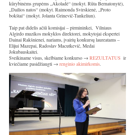
kūrybinėms grupėms „Akoladė“ (mokyt. Rūta Bernatonytė),
„Dailios natos“ (mokyt. Raimonda Svirskienė, „Proto
bokštai“ (mokyt. Jolanta Grinevič-Tankeliun).
Taip pat didelis ačiū komisijai – pirmininkei, Vilniaus
Algirdo muzikos mokyklos direktorei, mokytojai ekspertei
Dainai Rakšnienei, nariams, įvairių konkursų laureatams –
Elijui Mazepai, Radoslav Macutkevič, Medai
Jokubauskaitei.
Sveikiname visus, skelbiame konkurso →
REZULTATUS
ir
kviečiame pasidžiaugti →
renginio akimirkomis
.