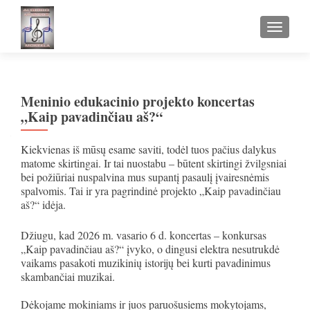
TOGGLE
Meninio edukacinio projekto koncertas
„Kaip pavadinčiau aš?“
Kiekvienas iš mūsų esame saviti, todėl tuos pačius dalykus
matome skirtingai. Ir tai nuostabu – būtent skirtingi žvilgsniai
bei požiūriai nuspalvina mus supantį pasaulį įvairesnėmis
spalvomis. Tai ir yra pagrindinė projekto „Kaip pavadinčiau
aš?“ idėja.
Džiugu, kad 2026 m. vasario 6 d. koncertas – konkursas
„Kaip pavadinčiau aš?“ įvyko, o dingusi elektra nesutrukdė
vaikams pasakoti muzikinių istorijų bei kurti pavadinimus
skambančiai muzikai.
Dėkojame mokiniams ir juos paruošusiems mokytojams,