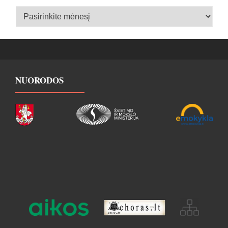
Įrašų
archyvas
NUORODOS