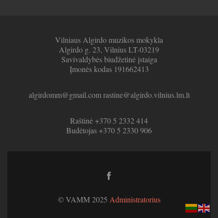
Vilniaus Algirdo muzikos mokykla
Algirdo g. 23, Vilnius LT-03219
Savivaldybės biudžetinė įstaiga
Įmonės kodas 191662413
algirdomm@gmail.com rastine@algirdo.vilnius.lm.lt
Raštinė +370 5 2332 414
Budėtojas +370 5 2330 906
Facebook
link
© VAMM 2025
Administratorius