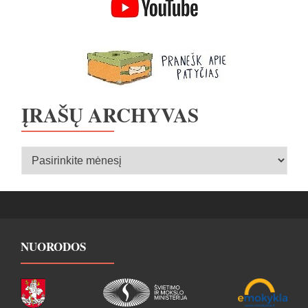
ĮRAŠŲ ARCHYVAS
Įrašų
archyvas
NUORODOS