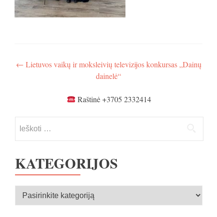
Navigacija
←
Lietuvos vaikų ir moksleivių televizijos konkursas „Dainų
dainelė“
tarp
įrašų
Raštinė +3705 2332414
Ieškoti:
KATEGORIJOS
Kategorijos