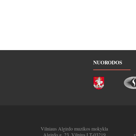
NUORODOS
Vilniaus Algirdo muzikos mokykla
Algirdo g. 23, Vilnius LT-03219
r