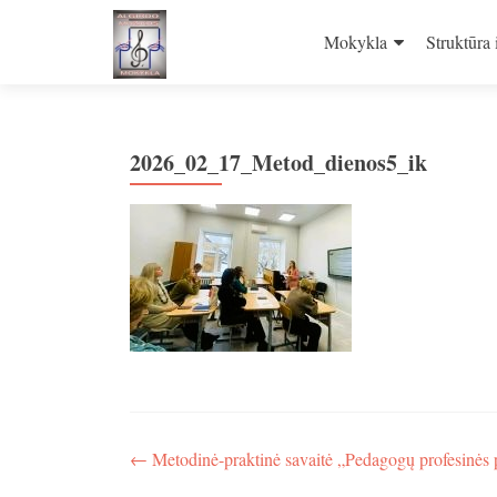
Skip
to
Mokykla
Struktūra 
content
2026_02_17_Metod_dienos5_ik
Navigacija
←
Metodinė-praktinė savaitė „Pedagogų profesinės 