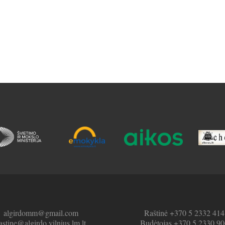
algirdomm@gmail.com
Raštinė +370 5 2332 414
astine@algirdo.vilnius.lm.lt
Budėtojas +370 5 2330 90