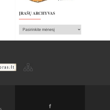
ĮRAŠŲ ARCHYVAS
Įrašų
archyvas
Facebook
6