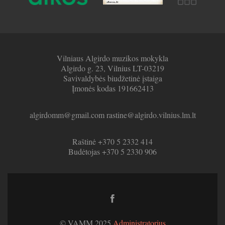
Vilniaus Algirdo muzikos mokykla
Algirdo g. 23, Vilnius LT-03219
Savivaldybės biudžetinė įstaiga
Įmonės kodas 191662413
algirdomm@gmail.com rastine@algirdo.vilnius.lm.lt
Raštinė +370 5 2332 414
Budėtojas +370 5 2330 906
Facebook
link
© VAMM 2025
Administratorius