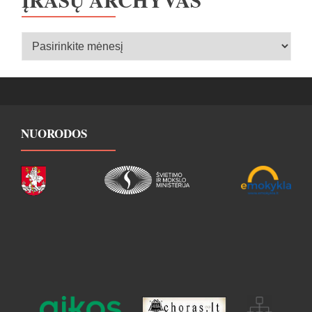
Įrašų
archyvas
NUORODOS