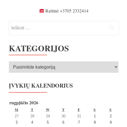
tarp
įrašų
Raštinė +3705 2332414
Ieškoti:
KATEGORIJOS
Kategorijos
ĮVYKIŲ KALENDORIUS
rugpjūčio 2026
PIRMADIENIS
ANTRADIENIS
TREČIADIENIS
KETVIRTADIENIS
PENKTADIENIS
ŠEŠTADIENIS
SEKMA
M
T
W
T
F
S
S
2026
2026
2026
2026
2026
2026
2026
27
28
29
30
31
1
2
27
28
29
30
31
1
2
2026
2026
2026
2026
2026
2026
2026
3
4
5
6
7
8
9
liepos
liepos
liepos
liepos
liepos
rugpjūčio
rugpjūčio
3
4
5
6
7
8
9