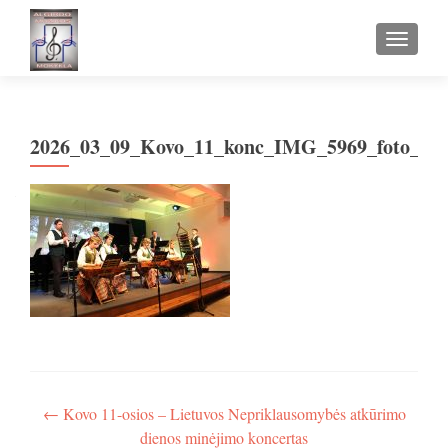
TOGGLE
2026_03_09_Kovo_11_konc_IMG_5969_foto_ik
Navigacija
←
Kovo 11-osios – Lietuvos Nepriklausomybės atkūrimo
dienos minėjimo koncertas