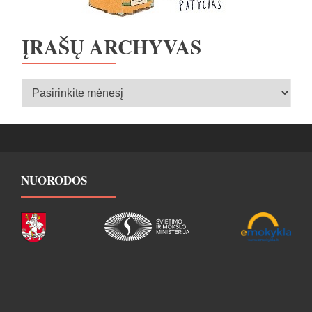
ĮRAŠŲ ARCHYVAS
Įrašų
archyvas
NUORODOS