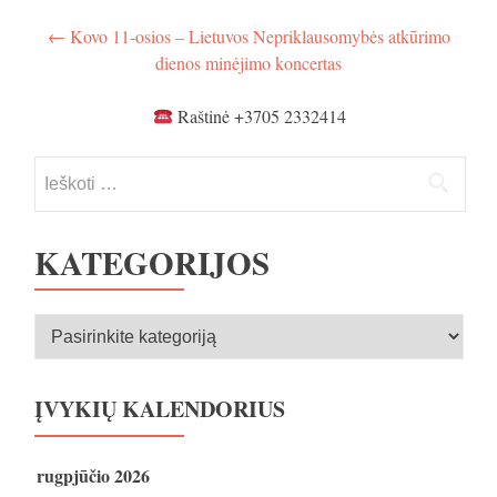
Navigacija
←
Kovo 11-osios – Lietuvos Nepriklausomybės atkūrimo
dienos minėjimo koncertas
tarp
įrašų
Raštinė +3705 2332414
Ieškoti:
KATEGORIJOS
Kategorijos
ĮVYKIŲ KALENDORIUS
rugpjūčio 2026