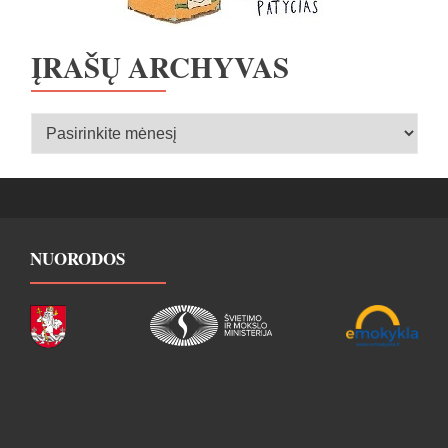
ĮRAŠŲ ARCHYVAS
Įrašų
archyvas
NUORODOS