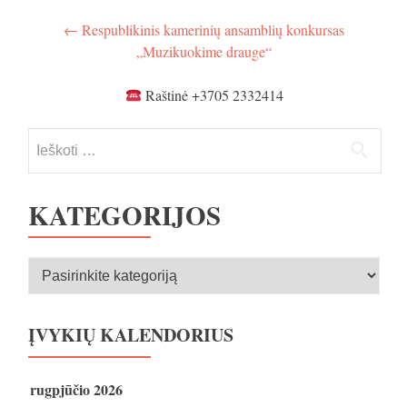
Navigacija
←
Respublikinis kamerinių ansamblių konkursas
„Muzikuokime drauge“
tarp
įrašų
Raštinė +3705 2332414
Ieškoti:
KATEGORIJOS
Kategorijos
ĮVYKIŲ KALENDORIUS
rugpjūčio 2026