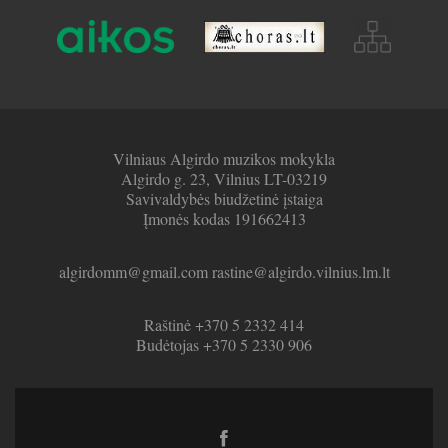
Vilniaus Algirdo muzikos mokykla
Algirdo g. 23, Vilnius LT-03219
Savivaldybės biudžetinė įstaiga
Įmonės kodas 191662413
algirdomm@gmail.com rastine@algirdo.vilnius.lm.lt
Raštinė +370 5 2332 414
Budėtojas +370 5 2330 906
Facebook