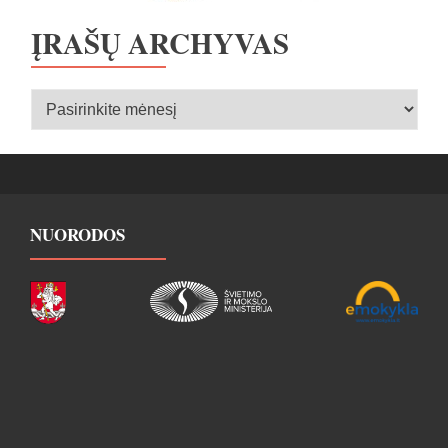
ĮRAŠŲ ARCHYVAS
Įrašų
archyvas
NUORODOS