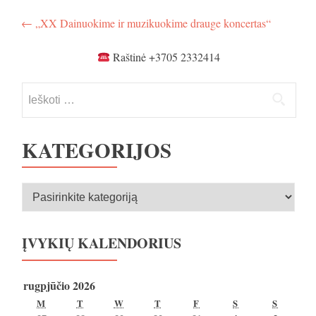
Navigacija
←
„XX Dainuokime ir muzikuokime drauge koncertas“
tarp
Raštinė +3705 2332414
įrašų
Ieškoti:
KATEGORIJOS
Kategorijos
ĮVYKIŲ KALENDORIUS
rugpjūčio 2026
PIRMADIENIS
ANTRADIENIS
TREČIADIENIS
KETVIRTADIENIS
PENKTADIENIS
ŠEŠTADIENIS
SEKMA
M
T
W
T
F
S
S