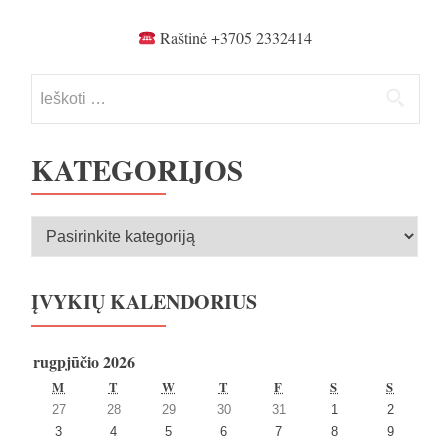
tarp
įrašų
Raštinė +3705 2332414
Ieškoti:
KATEGORIJOS
Kategorijos
ĮVYKIŲ KALENDORIUS
rugpjūčio 2026
PIRMADIENIS
ANTRADIENIS
TREČIADIENIS
KETVIRTADIENIS
PENKTADIENIS
ŠEŠTADIENIS
SEKMA
M
T
W
T
F
S
S
2026
2026
2026
2026
2026
2026
2026
27
28
29
30
31
1
2
27
28
29
30
31
1
2
2026
2026
2026
2026
2026
2026
2026
3
4
5
6
7
8
9
liepos
liepos
liepos
liepos
liepos
rugpjūčio
rugpjūčio
3
4
5
6
7
8
9