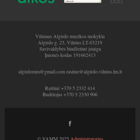
Vilniaus Algirdo muzikos mokykla
Algirdo g. 23, Vilnius LT-03219
Savivaldybės biudžetinė įstaiga
Įmonės kodas 191662413
algirdomm@gmail.com rastine@algirdo.vilnius.lm.lt
Raštinė +370 5 2332 414
Budėtojas +370 5 2330 906
Facebook
link
© VAMM 2025
Administratorius