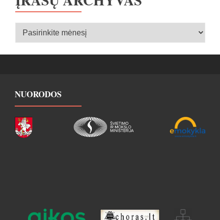
Įrašų
archyvas
NUORODOS