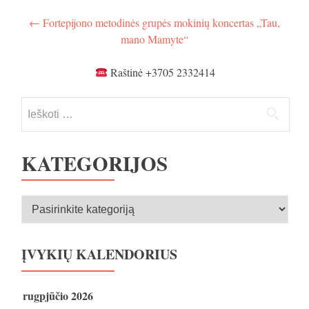
Navigacija
←
Fortepijono metodinės grupės mokinių koncertas „Tau,
mano Mamyte“
tarp
įrašų
Raštinė +3705 2332414
Ieškoti:
KATEGORIJOS
Kategorijos
ĮVYKIŲ KALENDORIUS
rugpjūčio 2026