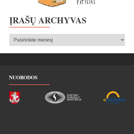
ĮRAŠŲ ARCHYVAS
Įrašų
archyvas
NUORODOS