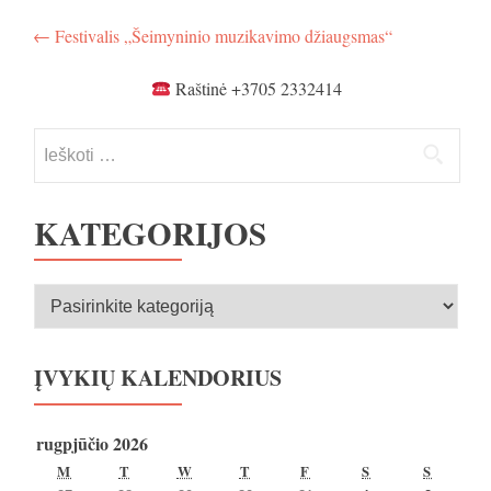
Navigacija
←
Festivalis „Šeimyninio muzikavimo džiaugsmas“
tarp
Raštinė +3705 2332414
įrašų
Ieškoti:
KATEGORIJOS
Kategorijos
ĮVYKIŲ KALENDORIUS
rugpjūčio 2026
PIRMADIENIS
ANTRADIENIS
TREČIADIENIS
KETVIRTADIENIS
PENKTADIENIS
ŠEŠTADIENIS
SEKMA
M
T
W
T
F
S
S