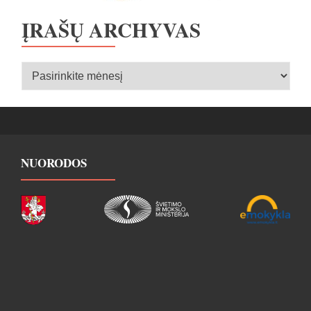
ĮRAŠŲ ARCHYVAS
Įrašų
archyvas
NUORODOS