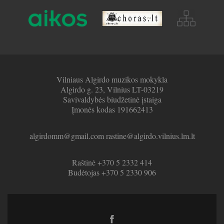
Vilniaus Algirdo muzikos mokykla
Algirdo g. 23, Vilnius LT-03219
Savivaldybės biudžetinė įstaiga
Įmonės kodas 191662413
algirdomm@gmail.com rastine@algirdo.vilnius.lm.lt
Raštinė +370 5 2332 414
Budėtojas +370 5 2330 906
Facebook