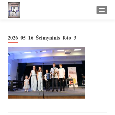
TOGGLE
2026_05_16_Šeimyninis_foto_3