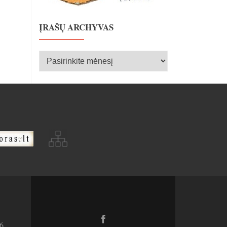
ĮRAŠŲ ARCHYVAS
Įrašų
archyvas
Facebook
6