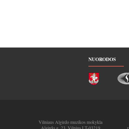
NUORODOS
Vilniaus Algirdo muzikos mokykla
Algirdo g. 23, Vilnius LT-03219
r