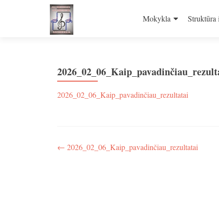
Skip
to
Mokykla
Struktūra 
content
2026_02_06_Kaip_pavadinčiau_rezult
2026_02_06_Kaip_pavadinčiau_rezultatai
Navigacija
←
2026_02_06_Kaip_pavadinčiau_rezultatai
tarp
įrašų