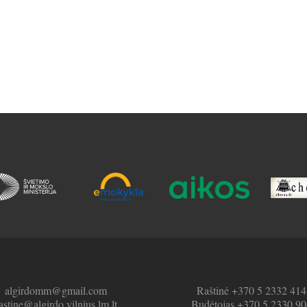
algirdomm@gmail.com
Raštinė +370 5 2332 414
astine@algirdo.vilnius.lm.lt
Budėtojas +370 5 2330 90