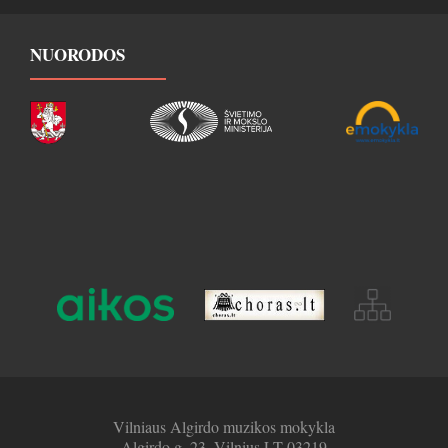
NUORODOS
Vilniaus Algirdo muzikos mokykla
Algirdo g. 23, Vilnius LT-03219