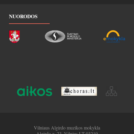
NUORODOS
Vilniaus Algirdo muzikos mokykla
Algirdo g. 23, Vilnius LT-03219