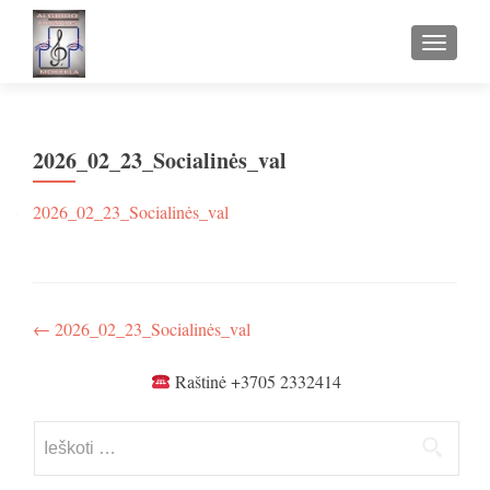
TOGGLE
2026_02_23_Socialinės_val
2026_02_23_Socialinės_val
Navigacija
←
2026_02_23_Socialinės_val
tarp
Raštinė +3705 2332414
įrašų
Ieškoti: