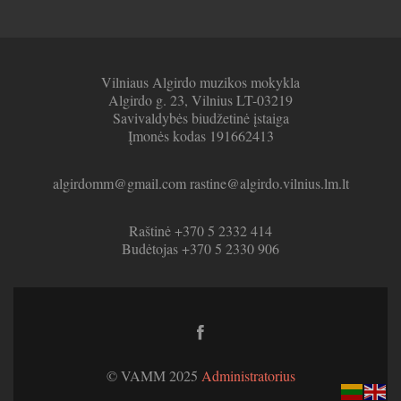
Vilniaus Algirdo muzikos mokykla
Algirdo g. 23, Vilnius LT-03219
Savivaldybės biudžetinė įstaiga
Įmonės kodas 191662413
algirdomm@gmail.com rastine@algirdo.vilnius.lm.lt
Raštinė +370 5 2332 414
Budėtojas +370 5 2330 906
Facebook
link
© VAMM 2025
Administratorius