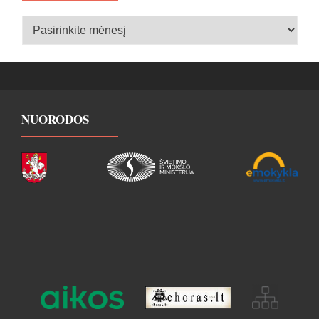
Įrašų
archyvas
NUORODOS