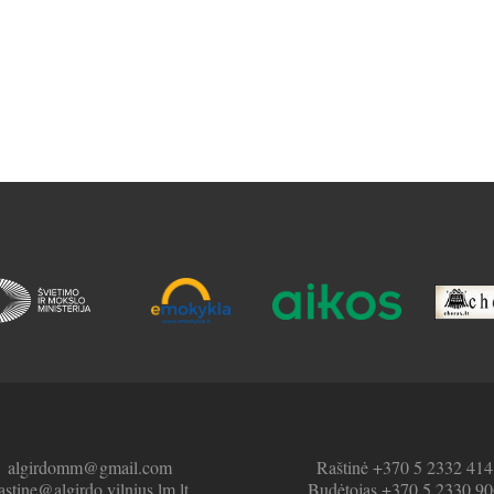
algirdomm@gmail.com
Raštinė +370 5 2332 414
astine@algirdo.vilnius.lm.lt
Budėtojas +370 5 2330 90