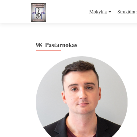
Skip
to
Mokykla
Struktūra 
content
98_Pastarnokas