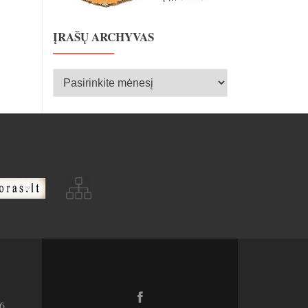
ĮRAŠŲ ARCHYVAS
Įrašų
archyvas
Facebook
6