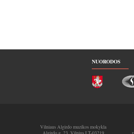
NUORODOS
Vilniaus Algirdo muzikos mokykla
Algirdo g. 23, Vilnius LT-03219
r