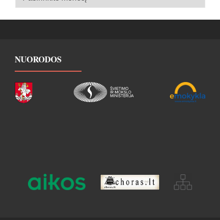
archyvas
NUORODOS