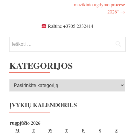
muzikinio ugdymo procese
2026“
→
Raštinė +3705 2332414
Ieškoti:
KATEGORIJOS
Kategorijos
ĮVYKIŲ KALENDORIUS
rugpjūčio 2026
PIRMADIENIS
ANTRADIENIS
TREČIADIENIS
KETVIRTADIENIS
PENKTADIENIS
ŠEŠTADIENIS
SEKMA
M
T
W
T
F
S
S