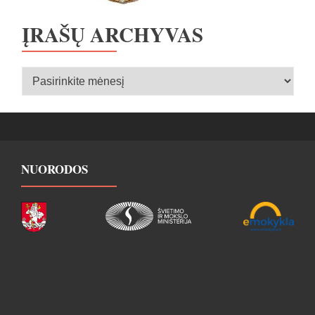
ĮRAŠŲ ARCHYVAS
Įrašų
archyvas
NUORODOS