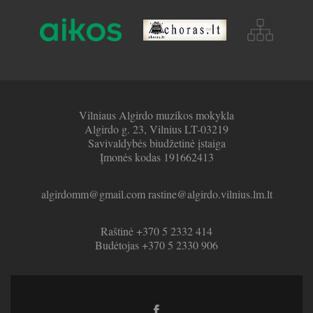
Vilniaus Algirdo muzikos mokykla
Algirdo g. 23, Vilnius LT-03219
Savivaldybės biudžetinė įstaiga
Įmonės kodas 191662413
algirdomm@gmail.com rastine@algirdo.vilnius.lm.lt
Raštinė +370 5 2332 414
Budėtojas +370 5 2330 906
Facebook