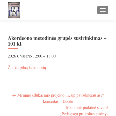
TOGGLE
Akordeono metodinės grupės susirinkimas –
101 kl.
Akordeono
2026 6 vasario
12:00
–
13:00
metodinės
grupės
apie
Žiūrėti pilną kalendorių
susirinkimas
Akordeono
–
metodinės
101
grupės
kl.
susirinkimas
–
Navigacija
←
Meninio edukacinio projekto „Kaip pavadinčiau aš?“
101
koncertas – D.salė
tarp
kl.
Metodinė-praktinė savaitė
įrašų
„Pedagogų profesinės patirtys