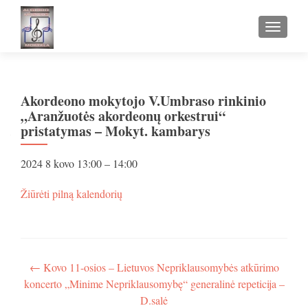
TOGGLE
Akordeono mokytojo V.Umbraso rinkinio
„Aranžuotės akordeonų orkestrui“
pristatymas – Mokyt. kambarys
Akordeono
2024 8 kovo
13:00
–
14:00
mokytojo
V.Umbraso
apie
Žiūrėti pilną kalendorių
rinkinio
Akordeono
„Aranžuotės
mokytojo
akordeonų
V.Umbraso
orkestrui“
rinkinio
pristatymas
„Aranžuotės
Navigacija
←
Kovo 11-osios – Lietuvos Nepriklausomybės atkūrimo
-
akordeonų
koncerto „Minime Nepriklausomybę“ generalinė repeticija –
Mokyt.
tarp
orkestrui“
kambarys
D.salė
pristatymas