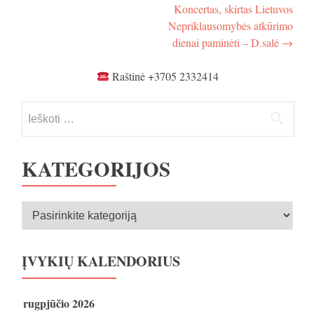
įrašų
-
Koncertas, skirtas Lietuvos
Mokyt.
Nepriklausomybės atkūrimo
kambarys
dienai paminėti – D.salė
→
Raštinė +3705 2332414
Ieškoti:
KATEGORIJOS
Kategorijos
ĮVYKIŲ KALENDORIUS
rugpjūčio 2026