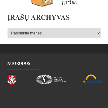
ĮRAŠŲ ARCHYVAS
Įrašų
archyvas
NUORODOS