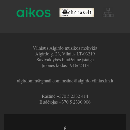
Vilniaus Algirdo muzikos mokykla
Algirdo g. 23, Vilnius LT-03219
Savivaldybės biudžetinė įstaiga
Įmonės kodas 191662413
algirdomm@gmail.com rastine@algirdo.vilnius.lm.lt
Raštinė +370 5 2332 414
Budėtojas +370 5 2330 906
Facebook