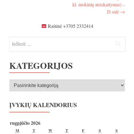
atsiskaitymas
kl. mokinių atsiskaitymas) –
-
D.salė
→
D.salė
Raštinė +3705 2332414
Ieškoti:
KATEGORIJOS
Kategorijos
ĮVYKIŲ KALENDORIUS
rugpjūčio 2026
PIRMADIENIS
ANTRADIENIS
TREČIADIENIS
KETVIRTADIENIS
PENKTADIENIS
ŠEŠTADIENIS
SEKMA
M
T
W
T
F
S
S