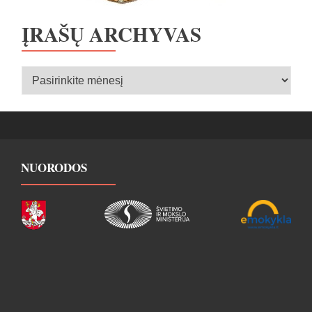
ĮRAŠŲ ARCHYVAS
Įrašų
archyvas
NUORODOS