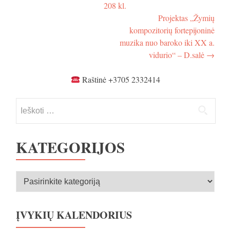
tarp
festivalis
208 kl.
akordeonininkų
įrašų
„Akordeonas
projektas
Projektas „Žymių
ir
-
kompozitorių fortepijoninė
pasaulio
festivalis
muzika nuo baroko iki XX a.
tautų
„Akordeonas
vidurio“ – D.salė
→
šokiai“.
ir
I
pasaulio
renginys
tautų
Raštinė +3705 2332414
„Valso
šokiai“.
ritmu“
I
Ieškoti:
-
renginys
D.salė
„Valso
ritmu“
-
KATEGORIJOS
D.salė
Kategorijos
ĮVYKIŲ KALENDORIUS