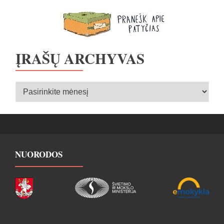
ĮRAŠŲ ARCHYVAS
Įrašų
archyvas
NUORODOS