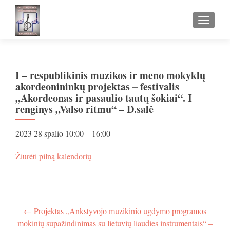
TOGGLE
I – respublikinis muzikos ir meno mokyklų
akordeonininkų projektas – festivalis
„Akordeonas ir pasaulio tautų šokiai“. I
renginys „Valso ritmu“ – D.salė
I
2023 28 spalio
10:00
–
16:00
-
respublikinis
apie
Žiūrėti pilną kalendorių
muzikos
I
ir
-
meno
respublikinis
mokyklų
muzikos
akordeonininkų
ir
Navigacija
←
Projektas „Ankstyvojo muzikinio ugdymo programos
projektas
meno
mokinių supažindinimas su lietuvių liaudies instrumentais“ –
-
mokyklų