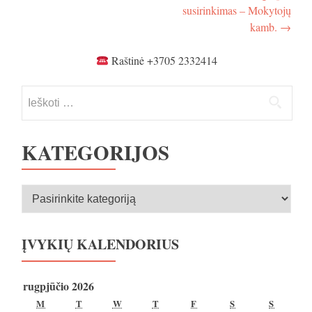
susirinkimas – Mokytojų
kamb.
→
Raštinė +3705 2332414
Ieškoti:
KATEGORIJOS
Kategorijos
ĮVYKIŲ KALENDORIUS
rugpjūčio 2026
PIRMADIENIS
ANTRADIENIS
TREČIADIENIS
KETVIRTADIENIS
PENKTADIENIS
ŠEŠTADIENIS
SEKMA
M
T
W
T
F
S
S