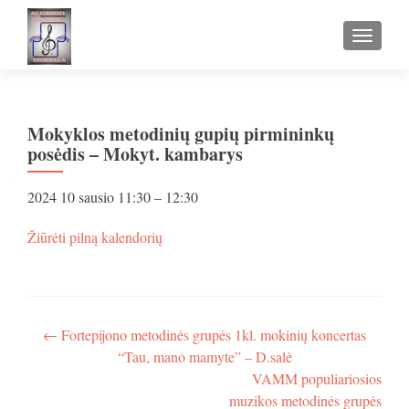
TOGGLE
Mokyklos metodinių gupių pirmininkų
posėdis – Mokyt. kambarys
Mokyklos
2024 10 sausio
11:30
–
12:30
metodinių
gupių
apie
Žiūrėti pilną kalendorių
pirmininkų
Mokyklos
posėdis
metodinių
-
gupių
Mokyt.
pirmininkų
kambarys
posėdis
Navigacija
←
Fortepijono metodinės grupės 1kl. mokinių koncertas
-
“Tau, mano mamyte” – D.salė
tarp
Mokyt.
VAMM populiariosios
kambarys
įrašų
muzikos metodinės grupės