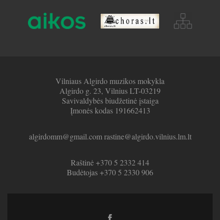
Vilniaus Algirdo muzikos mokykla
Algirdo g. 23, Vilnius LT-03219
Savivaldybės biudžetinė įstaiga
Įmonės kodas 191662413
algirdomm@gmail.com rastine@algirdo.vilnius.lm.lt
Raštinė +370 5 2332 414
Budėtojas +370 5 2330 906
Facebook