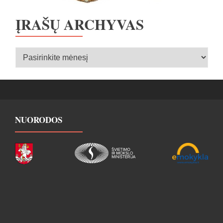
ĮRAŠŲ ARCHYVAS
Įrašų
archyvas
NUORODOS