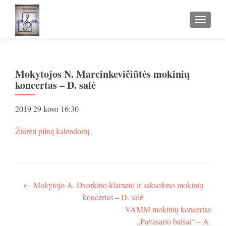
TOGGLE
Mokytojos N. Marcinkevičiūtės mokinių
koncertas – D. salė
Mokytojos
2019 29 kovo
16:30
N.
Marcinkevičiūtės
apie
Žiūrėti pilną kalendorių
mokinių
Mokytojos
koncertas
N.
-
Marcinkevičiūtės
D.
mokinių
salė
koncertas
Navigacija
←
Mokytojo A. Dvorkino klarneto ir saksofono mokinių
-
koncertas – D. salė
tarp
D.
VAMM mokinių koncertas
salė
įrašų
„Pavasario balsai“ – A.