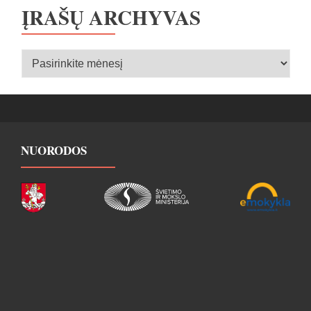
ĮRAŠŲ ARCHYVAS
Įrašų
archyvas
NUORODOS