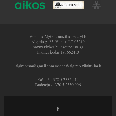
Vilniaus Algirdo muzikos mokykla
Algirdo g. 23, Vilnius LT-03219
Savivaldybės biudžetinė įstaiga
Įmonės kodas 191662413
algirdomm@gmail.com rastine@algirdo.vilnius.lm.lt
Raštinė +370 5 2332 414
Budėtojas +370 5 2330 906
Facebook
link