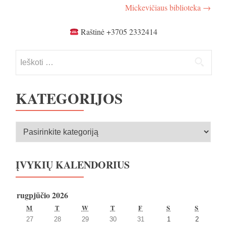
Mickevičiaus biblioteka
→
Raštinė +3705 2332414
Ieškoti:
KATEGORIJOS
Kategorijos
ĮVYKIŲ KALENDORIUS
rugpjūčio 2026
PIRMADIENIS
ANTRADIENIS
TREČIADIENIS
KETVIRTADIENIS
PENKTADIENIS
ŠEŠTADIENIS
SEKMA
M
T
W
T
F
S
S
2026
2026
2026
2026
2026
2026
2026
27
28
29
30
31
1
2