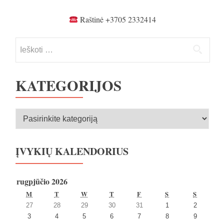
pamokų
metu
Raštinė +3705 2332414
Ieškoti:
KATEGORIJOS
Kategorijos
ĮVYKIŲ KALENDORIUS
rugpjūčio 2026
PIRMADIENIS
ANTRADIENIS
TREČIADIENIS
KETVIRTADIENIS
PENKTADIENIS
ŠEŠTADIENIS
SEKMA
M
T
W
T
F
S
S
2026
2026
2026
2026
2026
2026
2026
27
28
29
30
31
1
2
27
28
29
30
31
1
2
2026
2026
2026
2026
2026
2026
2026
3
4
5
6
7
8
9
liepos
liepos
liepos
liepos
liepos
rugpjūčio
rugpjūčio
3
4
5
6
7
8
9