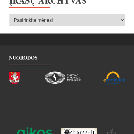
ĮRAŠŲ ARCHYVAS
Įrašų
archyvas
NUORODOS