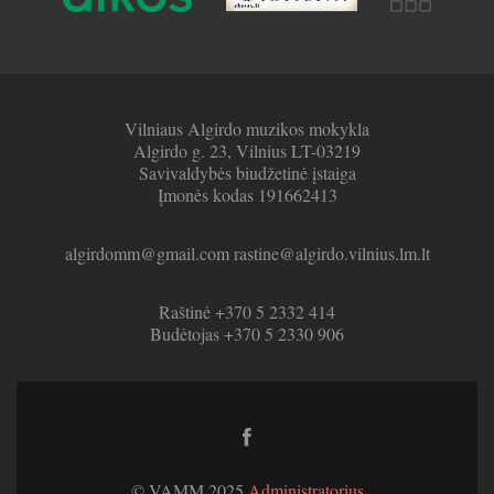
Vilniaus Algirdo muzikos mokykla
Algirdo g. 23, Vilnius LT-03219
Savivaldybės biudžetinė įstaiga
Įmonės kodas 191662413
algirdomm@gmail.com rastine@algirdo.vilnius.lm.lt
Raštinė +370 5 2332 414
Budėtojas +370 5 2330 906
Facebook
link
© VAMM 2025
Administratorius