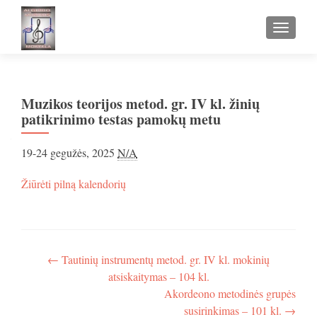
TOGGLE
Muzikos teorijos metod. gr. IV kl. žinių
patikrinimo testas pamokų metu
Muzikos
19-24 gegužės, 2025
N/A
teorijos
metod.
apie
Žiūrėti pilną kalendorių
gr.
Muzikos
IV
teorijos
kl.
metod.
žinių
gr.
patikrinimo
IV
Navigacija
←
Tautinių instrumentų metod. gr. IV kl. mokinių
testas
kl.
atsiskaitymas – 104 kl.
pamokų
tarp
žinių
metu
Akordeono metodinės grupės
patikrinimo
įrašų
testas
susirinkimas – 101 kl.
→