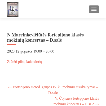
TOGGLE
N.Marcinkevičiūtės fortepijono klasės
mokinių koncertas – D.salė
N.Marcinkevičiūtės
2023 12 gegužės
19:00
–
20:00
fortepijono
klasės
apie
Žiūrėti pilną kalendorių
mokinių
N.Marcinkevičiūtės
koncertas
fortepijono
-
klasės
D.salė
mokinių
koncertas
Navigacija
←
Fortepijono metod. grupės IV kl. mokinių atsiskaitymas –
-
D.salė
tarp
D.salė
V. Čojienės fortepijono klasės
įrašų
mokinių koncertas – D.salė
→