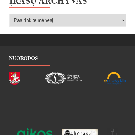
ĮRAŠŲ ARCHYVAS
Įrašų
archyvas
NUORODOS