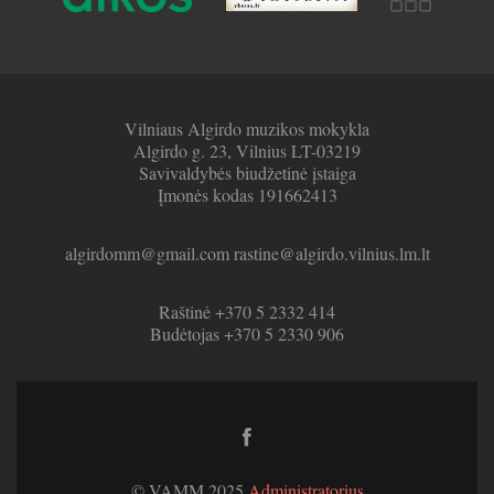
Vilniaus Algirdo muzikos mokykla
Algirdo g. 23, Vilnius LT-03219
Savivaldybės biudžetinė įstaiga
Įmonės kodas 191662413
algirdomm@gmail.com rastine@algirdo.vilnius.lm.lt
Raštinė +370 5 2332 414
Budėtojas +370 5 2330 906
Facebook
link
© VAMM 2025
Administratorius