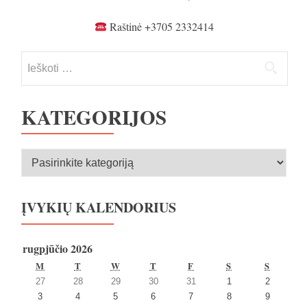
Raštinė +3705 2332414
Ieškoti:
KATEGORIJOS
Kategorijos
ĮVYKIŲ KALENDORIUS
rugpjūčio 2026
PIRMADIENIS
ANTRADIENIS
TREČIADIENIS
KETVIRTADIENIS
PENKTADIENIS
ŠEŠTADIENIS
SEKMA
M
T
W
T
F
S
S
2026
2026
2026
2026
2026
2026
2026
27
28
29
30
31
1
2
27
28
29
30
31
1
2
2026
2026
2026
2026
2026
2026
2026
3
4
5
6
7
8
9
liepos
liepos
liepos
liepos
liepos
rugpjūčio
rugpjūčio
3
4
5
6
7
8
9