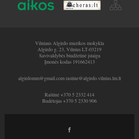
Vilniaus Algirdo muzikos mokykla
Algirdo g. 23, Vilnius LT-03219
Savivaldybės biudžetinė įstaiga
Įmonės kodas 191662413
algirdomm@gmail.com rastine@algirdo.vilnius.lm.lt
Raštinė +370 5 2332 414
Budėtojas +370 5 2330 906
Facebook
link