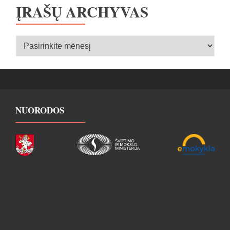
ĮRAŠŲ ARCHYVAS
Įrašų
archyvas
NUORODOS