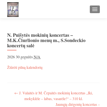
TOGGLE
N. Puišytės mokinių koncertas –
M.K.Čiurlionio menų m., S.Sondeckio
koncertų salė
N.
2026 30 gegužės
N/A
Puišytės
mokinių
apie
Žiūrėti pilną kalendorių
koncertas
N.
–
Puišytės
M.K.Čiurlionio
mokinių
menų
koncertas
m.,
–
Navigacija
←
J. Valaitės ir M. Čepaitės mokinių koncertas „Iki,
S.Sondeckio
M.K.Čiurlionio
mokyklėle – labas, vasarėle!“ – 310 kl.
koncertų
tarp
menų
salė
Jaunųjų dirigentų koncertas –
m.,