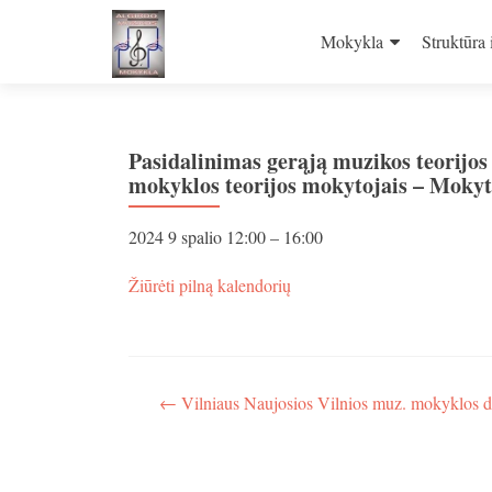
Skip
to
Mokykla
Struktūra 
content
Pasidalinimas gerąją muzikos teorijo
mokyklos teorijos mokytojais – Moky
Pasidalinimas
2024 9 spalio
12:00
–
16:00
gerąją
muzikos
apie
Žiūrėti pilną kalendorių
teorijos
Pasidalinimas
ugdymo
gerąją
patirtimi
muzikos
su
teorijos
Vilniaus
ugdymo
Navigacija
←
Vilniaus Naujosios Vilnios muz. mokyklos di
„Ąžuoliuko“
patirtimi
muz.
tarp
su
mokyklos
Vilniaus
įrašų
teorijos
„Ąžuoliuko“