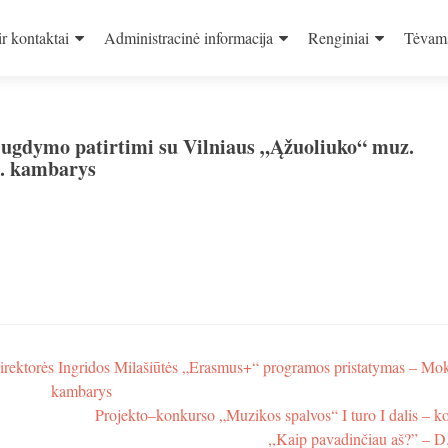
ir kontaktai
Administracinė informacija
Renginiai
Tėvam
s ugdymo patirtimi su Vilniaus „Ąžuoliuko“ muz.
t. kambarys
rektorės Ingridos Milašiūtės „Erasmus+“ programos pristatymas – Mok
kambarys
Projekto–konkurso „Muzikos spalvos“ I turo I dalis – k
,,Kaip pavadinčiau aš?” – D