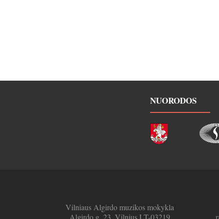
NUORODOS
Vilniaus Algirdo muzikos mokykla
Algirdo g. 23, Vilnius LT-03219
r