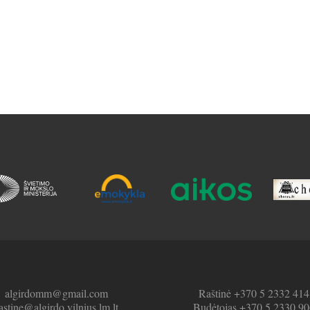
algirdomm@gmail.com
Raštinė +370 5 2332 414
astine@algirdo.vilnius.lm.lt
Budėtojas +370 5 2330 90