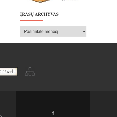
ĮRAŠŲ ARCHYVAS
Įrašų
archyvas
Facebook
6