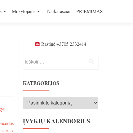
s
Mokytojams
Tvarkaraščiai
PRIĖMIMAS
Raštinė +3705 2332414
Ieškoti:
KATEGORIJOS
Kategorijos
yt.
ĮVYKIŲ KALENDORIUS
oncertas
.salė
→