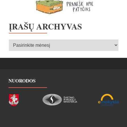
ĮRAŠŲ ARCHYVAS
Įrašų
archyvas
NUORODOS