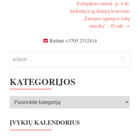
tarp
romantizmas“
Fortepijono metod. gr. 6 kl.
III
įrašų
-
koncertas
mokinių ir jų draugų koncertas
D.salė
„Spalvingasis
„Europos sąjungos šalių
romantizmas“
muzika” – D.salė
→
-
D.salė
Raštinė +3705 2332414
Ieškoti:
KATEGORIJOS
Kategorijos
ĮVYKIŲ KALENDORIUS