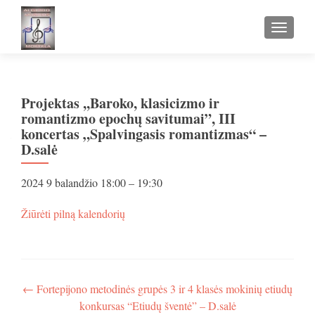
TOGGLE
Projektas ,,Baroko, klasicizmo ir
romantizmo epochų savitumai”, III
koncertas „Spalvingasis romantizmas“ –
D.salė
Projektas
2024 9 balandžio
18:00
–
19:30
,,Baroko,
klasicizmo
apie
Žiūrėti pilną kalendorių
ir
Projektas
romantizmo
,,Baroko,
epochų
klasicizmo
savitumai”,
ir
III
romantizmo
Navigacija
←
Fortepijono metodinės grupės 3 ir 4 klasės mokinių etiudų
koncertas
epochų
konkursas “Etiudų šventė” – D.salė
„Spalvingasis
savitumai”,