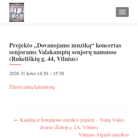
TOGGLE
Projekto „Dovanojame muziką“ koncertas
senjorams Valakampių senjorų namuose
(Rukeliškių g. 44, Vilnius)
Projekto
2026 31 kovo
14:30
–
15:30
„Dovanojame
muziką“
apie
Žiūrėti pilną kalendorių
koncertas
Projekto
senjorams
„Dovanojame
Valakampių
muziką“
senjorų
koncertas
namuose
senjorams
Navigacija
←
Kanklių ir fortepijono muzikos popietė – Trakų Vokės
(Rukeliškių
Valakampių
dvaras (Žalioji a. 2A, Vilnius)
g.
tarp
senjorų
44,
Vilniaus Algirdo muzikos
namuose