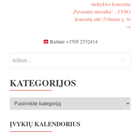
įrašų
Vilnius)
(Rukeliškių
mokyklos koncertas
g.
„Pavasario mozaika“ – LVSO
44,
koncertų salė (Vilniaus g. 6)
Vilnius)
→
Raštinė +3705 2332414
Ieškoti:
KATEGORIJOS
Kategorijos
ĮVYKIŲ KALENDORIUS