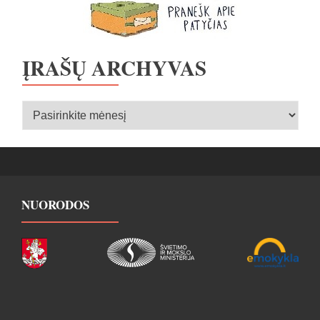
ĮRAŠŲ ARCHYVAS
Įrašų
archyvas
NUORODOS