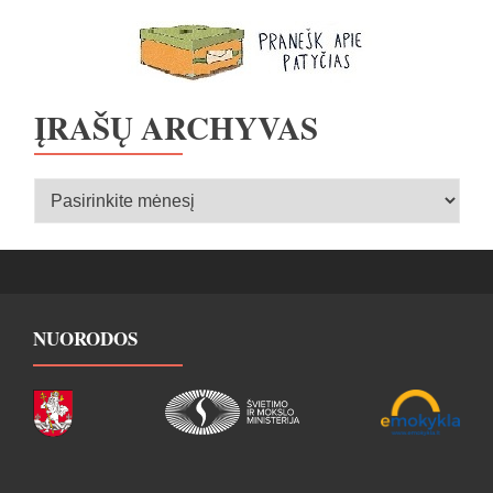
ĮRAŠŲ ARCHYVAS
Įrašų
archyvas
NUORODOS