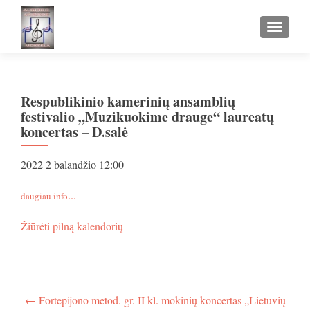
TOGGLE
Respublikinio kamerinių ansamblių
festivalio „Muzikuokime drauge“ laureatų
koncertas – D.salė
Respublikinio
2022 2 balandžio
12:00
kamerinių
ansamblių
...
daugiau info
festivalio
„Muzikuokime
apie
Žiūrėti pilną kalendorių
drauge“
Respublikinio
laureatų
kamerinių
koncertas
ansamblių
-
festivalio
D.salė
„Muzikuokime
Navigacija
←
Fortepijono metod. gr. II kl. mokinių koncertas „Lietuvių
drauge“