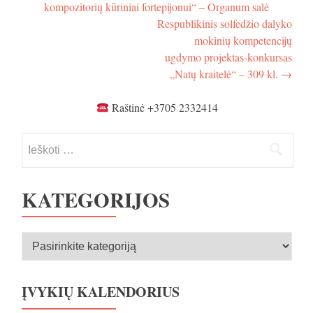
kompozitorių kūriniai fortepijonui“ – Organum salė
tarp
laureatų
Respublikinis solfedžio dalyko
koncertas
įrašų
-
mokinių kompetencijų
D.salė
ugdymo projektas-konkursas
„Natų kraitelė“ – 309 kl.
→
Raštinė +3705 2332414
Ieškoti:
KATEGORIJOS
Kategorijos
ĮVYKIŲ KALENDORIUS